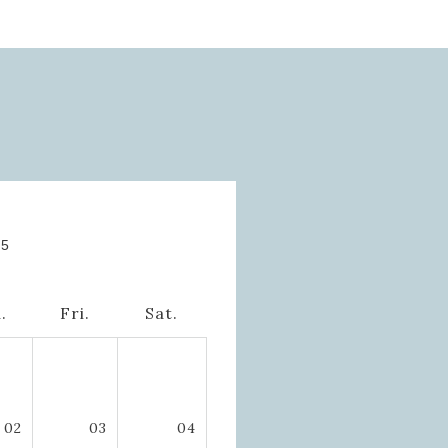
05
.
Fri.
Sat.
02
03
04